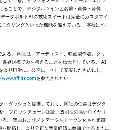
応している。 インフォメーション・データ・エクス
に安全に紐づけることで、デジタルツインと名前・画像・肖像
ている。 データボルトAIの技術スイートは完全にカスタマイ
告モニタリングといった機能を備えている。 本社はペ
である。 同社は、アーティスト、映画製作者、クリ
世界規模で力を与えることを信念としている。 AI
をより円滑に、公平に、そして充実したものにし、
//www.nfhits.com
を参照されたい
ュージック・ダッシュと提携しており、同社の使命はデジタ
分析、ブロックチェーン認証、透明性の高いロイヤリ
る。 楽曲およびメタデータをトークン化され追跡
源を開拓し、より公正な音楽経済に参加できるように