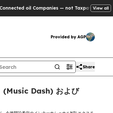
d oil Companies — not Taxpayers — the Chance to
View all
Provided by AGP
Share
Music Dash) および