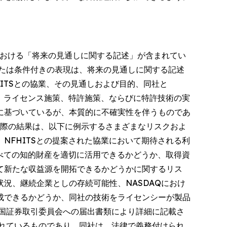
内における「将来の見通しに関する記述」が含まれてい
たは条件付きの表現は、将来の見通しに関する記述
ITSとの協業、その見通しおよび目的、同社と
し、ライセンス施策、特許施策、ならびに特許技術の実
に基づいているが、本質的に不確実性を伴うものであ
実際の結果は、以下に例示するさまざまなリスクおよ
NFHITSとの提案された協業において期待される利
すべての知的財産を適切に活用できるかどうか、取得資
て新たな収益源を開拓できるかどうかに関するリス
況、継続企業としの存続可能性、NASDAQにおけ
成できるかどうか、同社の技術をライセンシーが製品
米国証券取引委員会への届出書類により詳細に記載さ
れているものであり、同社は、法律で義務付けられ