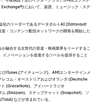
エージェントが、今後開設予定のインターナショナルNILエクスチ
Data Exchange®) において、楽譜、ミュージック・ステ
び収益化のリーダーであるデータボルトAI (Datavault
ンベースの音楽・コンテンツ配信ネットワークの開発を開始した
機会が融合する次世代の音楽・映画業界をリードするこ
、イノベーションを促進するツールを提供すること
びiTunes (アイチューンズ)、AMIエンターテインメ
ドイツ・テレコム・オーストリアおよびオランダ (Deutsche
ースノート (GraceNote)、アイハートラジオ
ャザム (Shazam)、スナップチャット (Snapchat)、ソ
 (Tidal) などが含まれている。