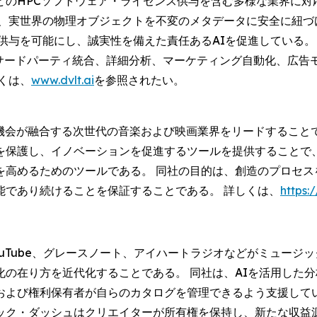
のHPCソフトウェア・ライセンス供与を含む多様な業界に対
ge®) (IDE) は、実世界の物理オブジェクトを不変のメタデータ
IL) のライセンス供与を可能にし、誠実性を備えた責任あるAIを促進し
化、サードパーティ統合、詳細分析、マーケティング自動化、広
くは、
www.dvlt.ai
を参照されたい。
て機会が融合する次世代の音楽および映画業界をリードすること
保護し、イノベーションを促進するツールを提供することで、
を高めるためのツールである。 同社の目的は、創造のプロセス
能であり続けることを保証することである。 詳しくは、
https:
タイダル、YouTube、グレースノート、アイハートラジオなどがミ
の在り方を近代化することである。 同社は、AIを活用した
および権利保有者が自らのカタログを管理できるよう支援してい
ック・ダッシュはクリエイターが所有権を保持し、新たな収益