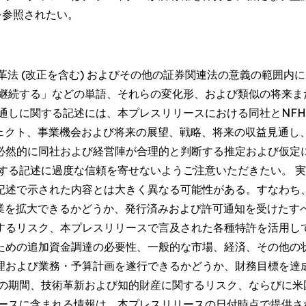
を参照されたい。
改革法 (改正を含む) およびその他の証券関連法の意義の範囲
「継続する」などの単語、それらの変化形、および類似の将来ま
通しに関する記述には、本プレスリリースにおける同社とNFH
ジェクト、事業機会および将来の展望、戦略、将来の収益見通
必然的に同社および経営陣が合理的と判断する推定および仮定
関する記述に過度な信頼を寄せないようご注意いただきたい。 
述で示された内容とは大きく異なる可能性がある。すなわち、
協業を拡大できるかどうか、発行済みおよび許可通知を受けた
するリスク、本プレスリリースで言及された各種特許を活用し
めの追加資金調達の必要性、一般的な市場、経済、その他の状
理および業務・予算計画を遂行できるかどうか、財務目標を達
までの期間、技術革新および知的財産に関するリスク、ならびに
リースに含まれる情報は、本プレスリリースの日付時点で提供さ