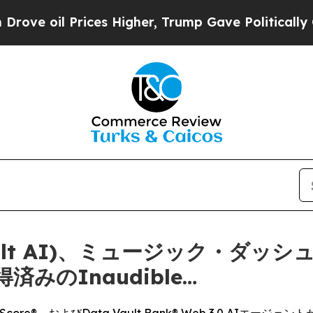
 Prices Higher, Trump Gave Politically Connecte
lt AI)、ミュージック・ダッシュ (
みのInaudible…