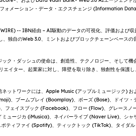
Score®、およびData Vault Bank® Web 3.0 AI
) およびインフォメーション・データ・エクスチェンジ (Information 
 NEWSWIRE) -- IBN経由 – AI駆動のデータの可視化、評価およ
NFHITSと提携し、独自のWeb 3.0、ミントおよびブロックチェー
ージック・ダッシュの使命は、創造性、テクノロジー、そして
クリエイター、起業家に対し、障壁を取り除き、独創性を保護し
トワークには、Apple Music (アップルミュージック) およ
 (Bitmoji)、ブームプレイ (Boomplay)、ボーズ (Bose)、
ジ (DiGi)、フェイスブック (Facebook)、フロー (Flow)、グレ
アイミュージカ (iMusica)、ネイバーライブ (Naver Live)、シ
、スポティファイ (Spotify)、ティックトック (TikTok)、タイダル