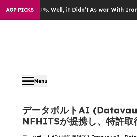
40%. Well, it Didn’t
As war With Iran Drove oil
AGP PICKS
Menu
データボルトAI (Datavau
NFHITSが提携し、特許取得済