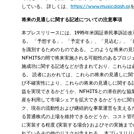
している。 詳しくは、
https://www.musicdash.ai
将来の見通しに関する記述についての注意事項
本プレスリリースには、1995年米国証券民事訴訟
る。 「予想する」、「予定する」、「見込む」、
を識別するためのものである。 このような将来の見
NFHITSの間で将来実施される可能性のあるプロ
施成功に関する記述などが含まれており、これらは
る。 読者におかれては、これらの将来の見通しに
び不確実性により、これらの将来の見通しに関する記
益を実現できるかどうか、NFHITSとの潜在的な
産を利用して市場シェアを拡大できるかどうかに関
ク、現在の流動性および継続的な事業運営を支えるた
る普通株式の上場を維持できるかどうか、コスト管
に実装する程度 (実装する場合) およびその実施
れているその他のリスクが含まれる。 本プレスリ