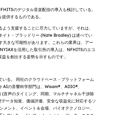
FHITSのデジタル音楽配信の導入も検討している。
を提供するものである。
るよう支援することに尽力していますが、それは、
ラッドリー (Nate Bradley) は述べてい
出す大きな可能性があります。これらの業界は、アー
NYIAXを活用した取引所の導入は、NFHITSのエコ
野で収益を創出する姿勢を示すものです」
前線に立っている。 同社のクラウドベース・プラットフォーム
の音響科学部門は、Wisam®、ADIO®、
術 (音声のタイミング、同期、マルチチャネル干渉除
験型データ知覚、価値評価、安全な収益化に対応するソ
インメント、イベント＆会場、バイオテクノロジー、