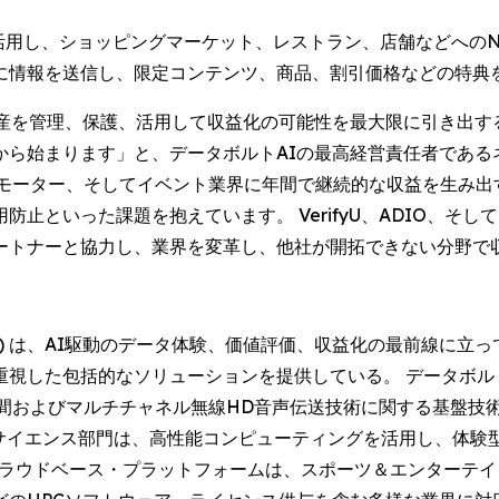
を活用し、ショッピングマーケット、レストラン、店舗などへのN
に情報を送信し、限定コンテンツ、商品、割引価格などの特典
資産を管理、保護、活用して収益化の可能性を最大限に引き出す
まります」と、データボルトAIの最高経営責任者であるネイト・ブ
プロモーター、そしてイベント業界に年間で継続的な収益を生み
といった課題を抱えています。 VerifyU、ADIO、そして
パートナーと協力し、業界を変革し、他社が開拓できない分
DAQ: DVLT) は、AI駆動のデータ体験、価値評価、収益化の最
した包括的なソリューションを提供している。 データボルトAI
る空間およびマルチチャネル無線HD音声伝送技術に関する基盤技
タサイエンス部門は、高性能コンピューティングを活用し、体
クラウドベース・プラットフォームは、スポーツ＆エンターテ