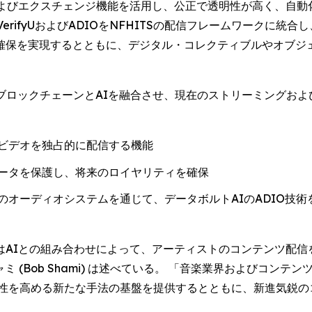
よびエクスチェンジ機能を活用し、公正で透明性が高く、自動
erifyUおよびADIOをNFHITSの配信フレームワークに
確保を実現するとともに、デジタル・コレクティブルやオブジ
は、ブロックチェーンとAIを融合させ、現在のストリーミングお
ビデオを独占的に配信する機能
ータを保護し、将来のロイヤリティを確保
のオーディオシステムを通じて、データボルトAIのADIO技
はAIとの組み合わせによって、アーティストのコンテンツ配信
ミ (Bob Shami) は述べている。 「音楽業界およびコ
益性を高める新たな手法の基盤を提供するとともに、新進気鋭の