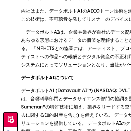
両社はまた、データボルトAIのADIOトーン技術
この技術は、不可聴音を発してリスナーのデバイス
「データボルトAIは、企業や業界が自社のデータ
あらゆる形態におけるデータの価値を理解することから始
る。 「NFHITSとの協業には、アーティスト、
ティストへの作品への報酬とデジタル資産の不正利用防止
システムにとってソリューションとなり、当社が
データボルトAIについて
データボルトAI (Datavault AI™) (NAS
は、音響科学部門とデータサイエンス部門の協調を重視
Sumerian®の特許技術に加え、業界をリードす
去に関する知的財産を含む) を備えている。 デー
リューションを提供している。 データボルトAIの