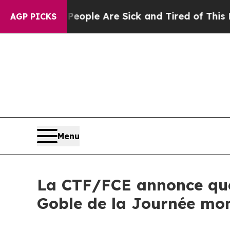
in: “People Are Sick and Tired of This Politics o
AGP PICKS
Menu
La CTF/FCE annonce quel
Goble de la Journée mon