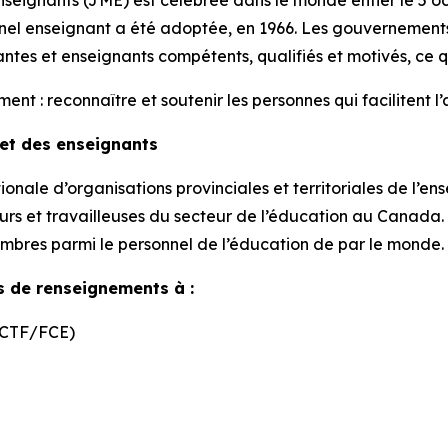
seignants (JME) est célébrée dans le monde entier le 5 
l enseignant a été adoptée, en 1966. Les gouvernements s
ntes et enseignants compétents, qualifiés et motivés, ce qu
: reconnaître et soutenir les personnes qui facilitent l’a
 et des enseignants
onale d’organisations provinciales et territoriales de l’e
rs et travailleuses du secteur de l’éducation au Canada. E
embres parmi le personnel de l’éducation de par le monde.
s de renseignements à :
 (CTF/FCE)