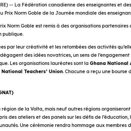
E) -- La Fédération canadienne des enseignantes et des
du Prix Norm Goble de la Journée mondiale des enseignant
ix Norm Goble est remis à des organisations partenaires d
n publique.
ées par leur créativité et les retombées des activités qu’e
 se dégagent des idées novatrices, un sens de l’engagemen
ique. Les organisations lauréates sont la
Ghana National 
National Teachers’ Union
. Chacune a reçu une bourse de
(GNAT)
 région de la Volta, mais neuf autres régions organiseron
 des ateliers et des panels sur les défis de l’éducation, le
munautés. Une cérémonie rendra hommage aux membres du 