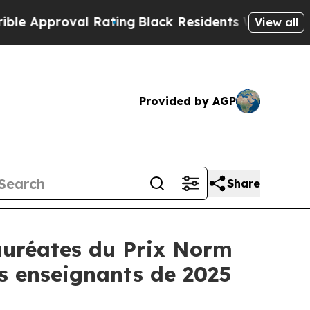
roval Rating
Black Residents Warned of Abusive C
View all
Provided by AGP
Share
auréates du Prix Norm
s enseignants de 2025