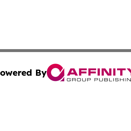
owered By
ubmit Press Release
Terms & Conditions
Copyright/DMCA
dba Affinity Group Publishing & Commerce Review Turks &
Cookie Settings / Your Privacy Choices