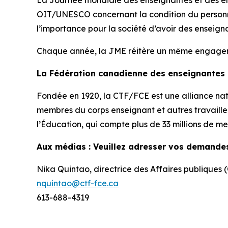
La Journée mondiale des enseignantes et des en
OIT/UNESCO concernant la condition du personne
l’importance pour la société d’avoir des enseigna
Chaque année, la JME réitère un même engagement 
La Fédération canadienne des enseignantes
Fondée en 1920, la CTF/FCE est une alliance nati
membres du corps enseignant et autres travailleu
l’Éducation, qui compte plus de 33 millions de m
Aux médias : Veuillez adresser vos demande
Nika Quintao, directrice des Affaires publiques
nquintao@ctf-fce.ca
613-688-4319